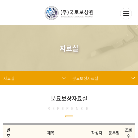
자료실
자료실
분묘보상자료실
분묘보상자료실
REFERENCE
번
조회
제목
작성자
등록일
호
수